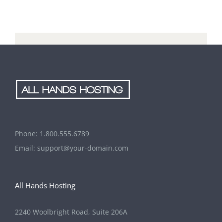
Phone:
1.800.555.6789
Email:
support@your-domain.com
All Hands Hosting
2240 Woolbright Road, Suite 206A