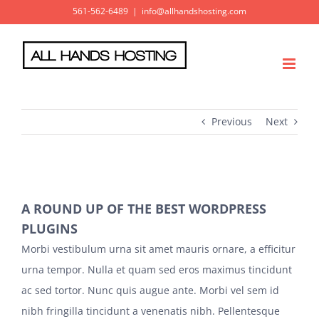
Skip
561-562-6489
|
info@allhandshosting.com
to
content
Previous
Next
View
A ROUND UP OF THE BEST WORDPRESS
Larger
PLUGINS
Image
Morbi vestibulum urna sit amet mauris ornare, a efficitur
urna tempor. Nulla et quam sed eros maximus tincidunt
ac sed tortor. Nunc quis augue ante. Morbi vel sem id
nibh fringilla tincidunt a venenatis nibh. Pellentesque