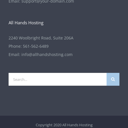
Email:
support@your-domain.com
All Hands Hosting
2240 Woolbright Road, Suite 206A
Phone:
561-562-6489
Email:
info@allhandshosting.com
Search
for:
Copyright 2020 All Hands Hosting