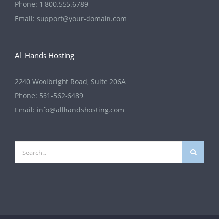
Phone:
1.800.555.6789
Email:
support@your-domain.com
All Hands Hosting
2240 Woolbright Road, Suite 206A
Phone:
561-562-6489
Email:
info@allhandshosting.com
Search
for: