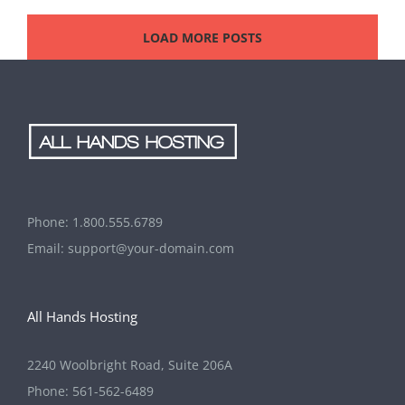
LOAD MORE POSTS
Phone:
1.800.555.6789
Email:
support@your-domain.com
All Hands Hosting
2240 Woolbright Road, Suite 206A
Phone:
561-562-6489